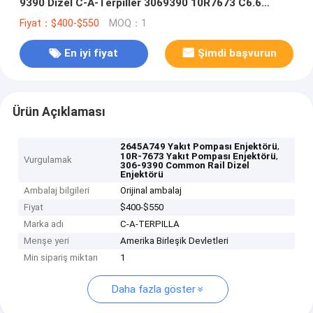
9390 Dizel C-A-Terpiller 3069390 10R7673 C6.6
Motor için
Fiyat：$400-$550
MOQ：1
En iyi fiyat
Şimdi başvurun
Ürün Açıklaması
,
2645A749 Yakıt Pompası Enjektörü
,
10R-7673 Yakıt Pompası Enjektörü
Vurgulamak
306-9390 Common Rail Dizel
Enjektörü
Ambalaj bilgileri
Orijinal ambalaj
Fiyat
$400-$550
Marka adı
C-A-TERPILLA
Menşe yeri
Amerika Birleşik Devletleri
Min sipariş miktarı
1
Daha fazla göster