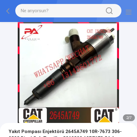
2
/
7
Yakıt Pompası Enjektörü 2645A749 10R-7673 306-