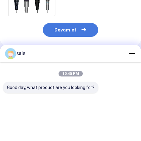
10R7673 C6.6 Motor için
Devam et
sale
Önerilen Ürünler
10:45 PM
Good day, what product are you looking for?
İyi Test Yüksek
171-9710 0R-9348
3126E 3126B
Rekabetçi Yakıt
174-7527 198-7912
Common Rail
Enjeksiyonu
232-1170 232-8756
Injector 173-
593597C91R
173-9268 173
593597C91r 177-
173-9379 222
En iyi fiyat
En iyi fiyat
En iyi fiy