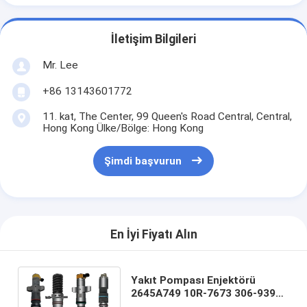
İletişim Bilgileri
Mr. Lee
+86 13143601772
11. kat, The Center, 99 Queen's Road Central, Central,
Hong Kong Ülke/Bölge: Hong Kong
Şimdi başvurun
En İyi Fiyatı Alın
Yakıt Pompası Enjektörü
2645A749 10R-7673 306-9390
Dizel C-A-Terpiller 3069390