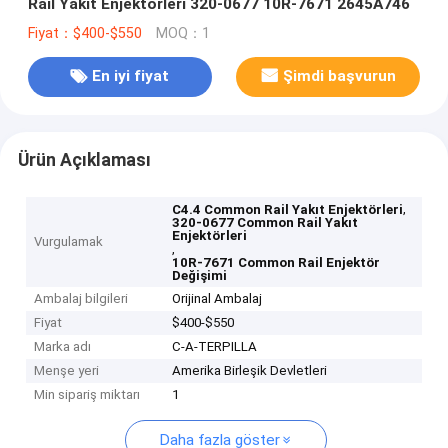
Rail Yakıt Enjektörleri 320-0677 10R-7671 2645A746
Fiyat：$400-$550
MOQ：1
En iyi fiyat
Şimdi başvurun
Ürün Açıklaması
,
C4.4 Common Rail Yakıt Enjektörleri
320-0677 Common Rail Yakıt
Enjektörleri
Vurgulamak
,
10R-7671 Common Rail Enjektör
Değişimi
Ambalaj bilgileri
Orijinal Ambalaj
Fiyat
$400-$550
Marka adı
C-A-TERPILLA
Menşe yeri
Amerika Birleşik Devletleri
Min sipariş miktarı
1
Daha fazla göster