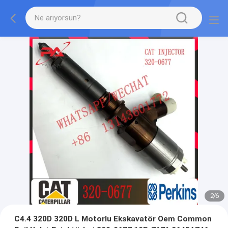
2
/
6
C4.4 320D 320D L Motorlu Ekskavatör Oem Common