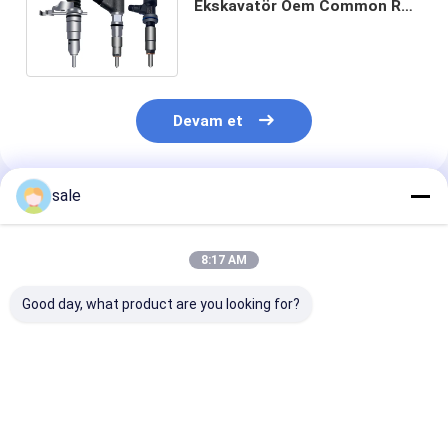
Ekskavatör Oem Common Rail
Yakıt Enjektörleri 320-0677
10R-7671 2645A746
Devam et
sale
Önerilen Ürünler
8:17 AM
Good day, what product are you looking for?
İyi Test Yüksek
171-9710 0R-9348
3126E 3126B
Rekabetçi Yakıt
174-7527 198-7912
Common Rail
Enjeksiyonu
232-1170 232-8756
Injector 173-