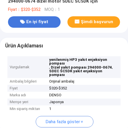
294000-0674 dizel motor SDEC SC5DK için
Fiyat：$320-$352
MOQ：1
En iyi fiyat
Şimdi başvurun
Ürün Açıklaması
yenilenmiş HP3 yakıt enjeksiyon
pompası
Vurgulamak
,
,
Dizel yakıt pompası 294000-0674
SDEC SC5DK yakıt enjeksiyon
pompası
Ambalaj bilgileri
Orijinal ambalaj
Fiyat
$320-$352
Marka adı
DENSO
Menşe yeri
Japonya
Min sipariş miktarı
1
Daha fazla göster