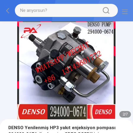
2
/
7
DENSO Yenilenmiş HP3 yakıt enjeksiyon pompası