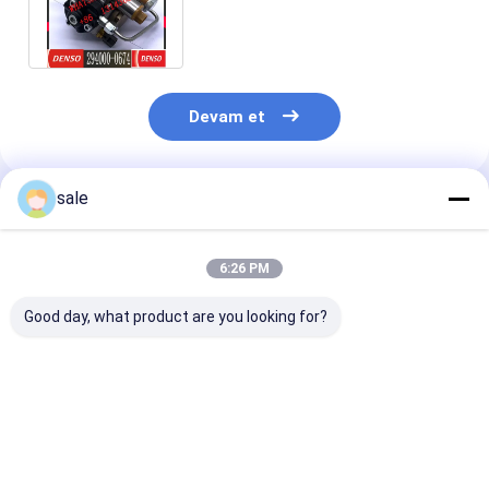
0674 dizel motor SDEC SC5DK
için
Devam et
sale
Önerilen Ürünler
6:26 PM
Good day, what product are you looking for?
Dizel Motor
C6.4 Motor Yedek
0445010868 Di
Parçaları Yakıt
Parçaları Yakıt
Yakıt Enjeksiy
Enjeksiyon Pompası
Enjektör Pompası
Pompası
319-0677 10R-8899
295-9126 10R-7660
059130755DF