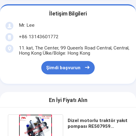
İletişim Bilgileri
Mr. Lee
+86 13143601772
11. kat, The Center, 99 Queen's Road Central, Central,
Hong Kong Ülke/Bölge: Hong Kong
Şimdi başvurun
En İyi Fiyatı Alın
Dizel motorlu traktör yakıt
pompası RE507959
294000-0059