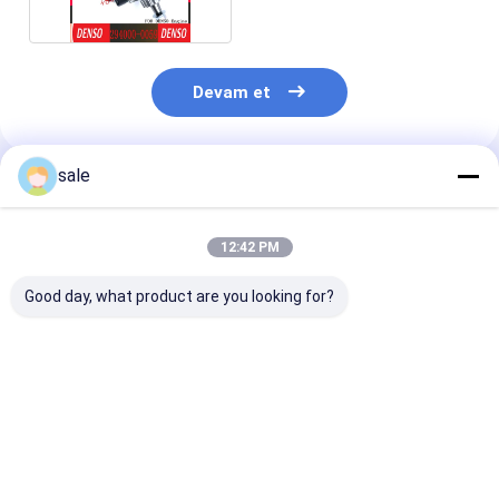
Devam et
sale
Önerilen Ürünler
12:42 PM
Good day, what product are you looking for?
Dizel Motor
C6.4 Motor Yedek
0445010868 Di
Parçaları Yakıt
Parçaları Yakıt
Yakıt Enjeksiy
Enjeksiyon Pompası
Enjektör Pompası
Pompası
319-0677 10R-8899
295-9126 10R-7660
059130755DF
3190677 10R8899 C-
32F61-10301 C-A-
Seat Audi 2.0
En iyi fiyat
En iyi fiyat
En iyi fiy
A-Terpillar C7 için
Terpillar 2959126
için