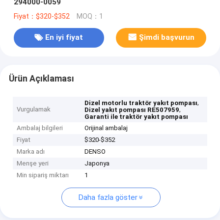
294000-0059
Fiyat：$320-$352
MOQ：1
En iyi fiyat
Şimdi başvurun
Ürün Açıklaması
,
Dizel motorlu traktör yakıt pompası
Vurgulamak
,
Dizel yakıt pompası RE507959
Garanti ile traktör yakıt pompası
Ambalaj bilgileri
Orijinal ambalaj
Fiyat
$320-$352
Marka adı
DENSO
Menşe yeri
Japonya
Min sipariş miktarı
1
Daha fazla göster