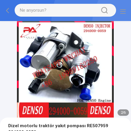
2
/
6
Dizel motorlu traktör yakıt pompası RE507959